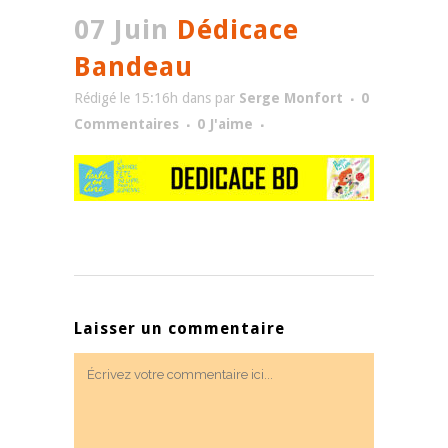
07 Juin
Dédicace
Bandeau
Rédigé le 15:16h
dans
par
Serge Monfort
0
Commentaires
0
J'aime
Laisser un commentaire