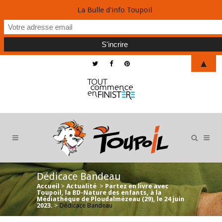
La Bulle d'info Toupoil
▲
Dédicace Bandeau
Accueil
>
Actualité
>
Partez en livre avec
Toupoil, la BD-Nature des enfants, à la
Médiathèque de Ploudalmézeau (29), le 24 juin
2023.
>
Dédicace Bandeau