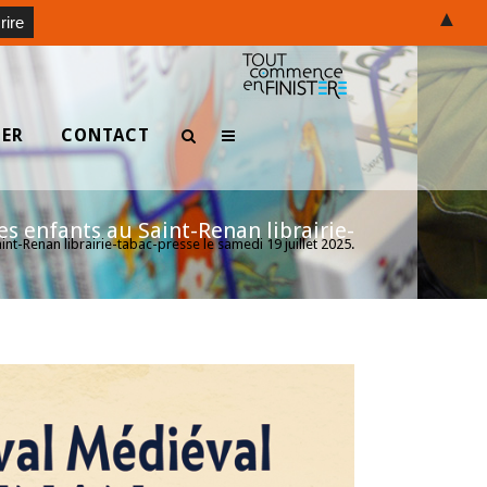
▲
TER
CONTACT
es enfants au Saint-Renan librairie-
nt-Renan librairie-tabac-presse le samedi 19 juillet 2025.