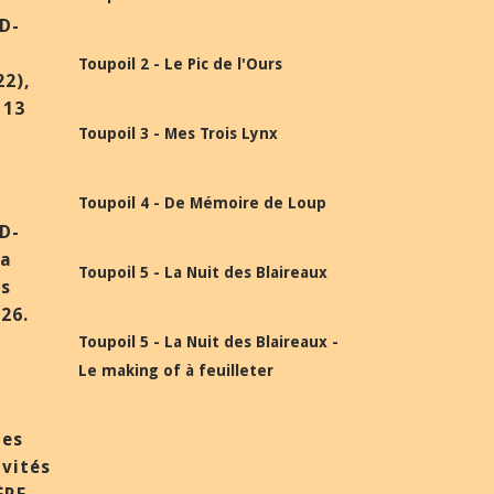
BD-
Toupoil 2 - Le Pic de l'Ours
22),
 13
Toupoil 3 - Mes Trois Lynx
Toupoil 4 - De Mémoire de Loup
BD-
la
Toupoil 5 - La Nuit des Blaireaux
ès
26.
Toupoil 5 - La Nuit des Blaireaux -
Le making of à feuilleter
des
nvités