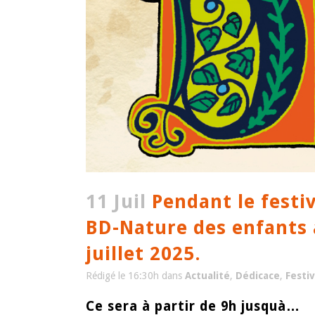
11 Juil
Pendant le festiv
BD-Nature des enfants a
juillet 2025.
Rédigé le 16:30h
dans
Actualité
,
Dédicace
,
Festiv
Ce sera à partir de 9h jusquà…