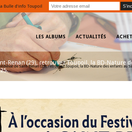
a Bulle d'info Toupoil
LES ALBUMS
ACTUALITÉS
ACHE
nt-Renan (29), retrouvez Toupoil, la BD-Nature d
médiéval de Saint-Renan (29), retrouvez Toupoil, la BD-Nature des enfants au Sai
025.