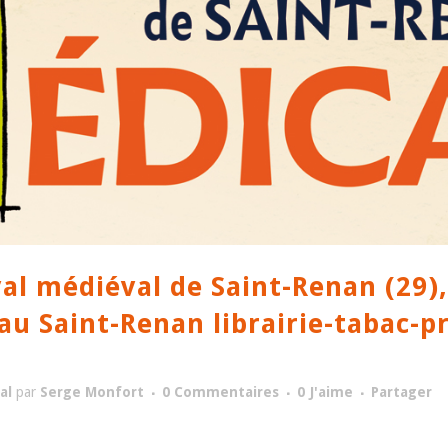
al médiéval de Saint-Renan (29),
u Saint-Renan librairie-tabac-p
al
par
Serge Monfort
0 Commentaires
0
J'aime
Partager