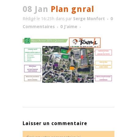
08 Jan
Plan gnral
Rédigé le 16:23h
dans
par
Serge Monfort
0
Commentaires
0
J'aime
Laisser un commentaire