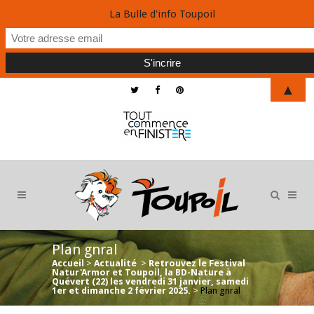
La Bulle d'info Toupoil
▲
Plan gnral
Accueil
>
Actualité
>
Retrouvez le Festival
Natur'Armor et Toupoil, la BD-Nature à
Quévert (22) les vendredi 31 janvier, samedi
1er et dimanche 2 février 2025.
>
Plan gnral