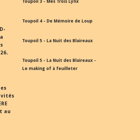
Toupoil 3 - Mes Trois Lynx
Toupoil 4 - De Mémoire de Loup
BD-
la
Toupoil 5 - La Nuit des Blaireaux
ès
26.
Toupoil 5 - La Nuit des Blaireaux -
Le making of à feuilleter
des
nvités
ÈRE
et au