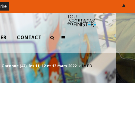
▲
TER
CONTACT
aronne (47), les 11, 12 et 13 mars 2022.
>
LA BD