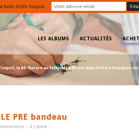
a Bulle d'info Toupoil
LES ALBUMS
ACTUALITÉS
ACHE
poil, la BD-Nature au festival La BD est dans le Pré à Fourques-sur-G
 LE PRE bandeau
mmentaires
0
J'aime