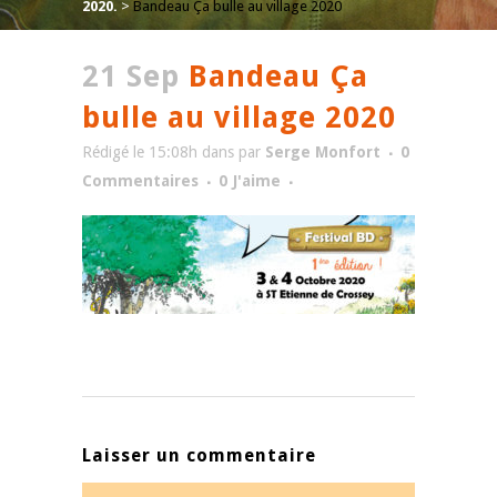
2020.
>
Bandeau Ça bulle au village 2020
21 Sep
Bandeau Ça
bulle au village 2020
Rédigé le 15:08h
dans
par
Serge Monfort
0
Commentaires
0
J'aime
Laisser un commentaire