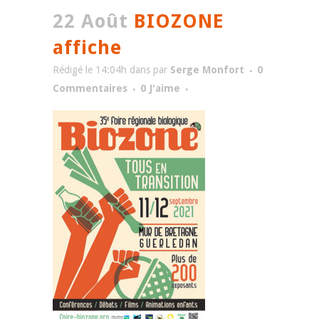
22 Août
BIOZONE
affiche
Rédigé le 14:04h
dans
par
Serge Monfort
0
Commentaires
0
J'aime