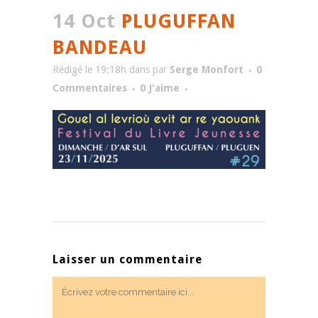
14 Oct
PLUGUFFAN
BANDEAU
Rédigé le 19:18h
dans
par
Serge Monfort
0
Commentaires
0
J'aime
Laisser un commentaire