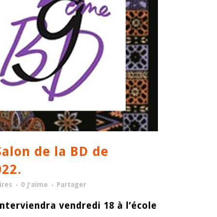
alon de la BD de
022.
res
0
J'aime
Partager
interviendra vendredi 18 à l’école