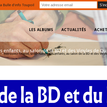
a Bulle d'info Toupoil
LES ALBUMS
ACTUALITÉS
ACHE
 enfants, au salon de la BD et des Vinyles de Qu
>
Retrouvez Toupoil, la BD-Nature des enfants, au salon de la BD et des Vinyl