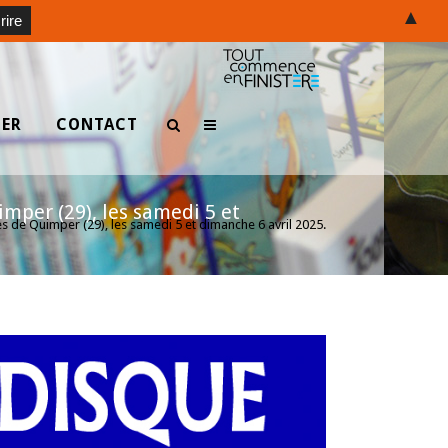
▲
TER
CONTACT
imper (29), les samedi 5 et
es de Quimper (29), les samedi 5 et dimanche 6 avril 2025.