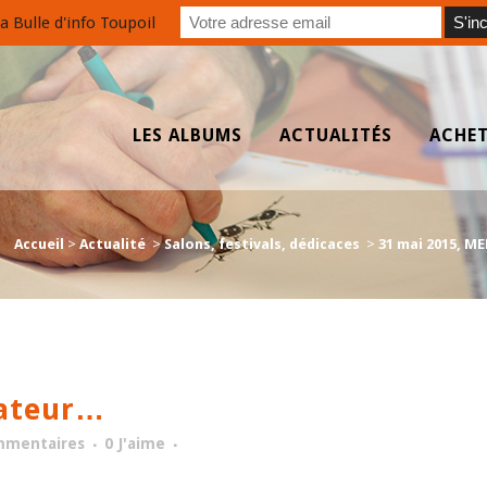
a Bulle d'info Toupoil
LES ALBUMS
ACTUALITÉS
ACHE
Accueil
>
Actualité
>
Salons, festivals, dédicaces
>
31 mai 2015, ME
nateur…
mmentaires
0
J'aime