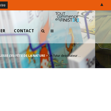
▲
TER
CONTACT
LESSE (35) FÊTE DE LA NATURE
>
Un futur dessinateur…