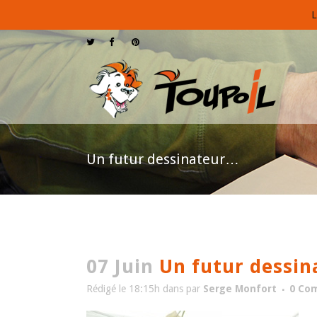
L
Un futur dessinateur…
07 Juin
Un futur dessi
Rédigé le 18:15h
dans
par
Serge Monfort
0 Co