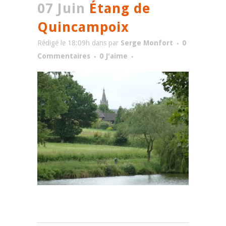
07 Juin
Étang de
Quincampoix
Rédigé le 18:09h
dans
par
Serge Monfort
0
Commentaires
0
J'aime