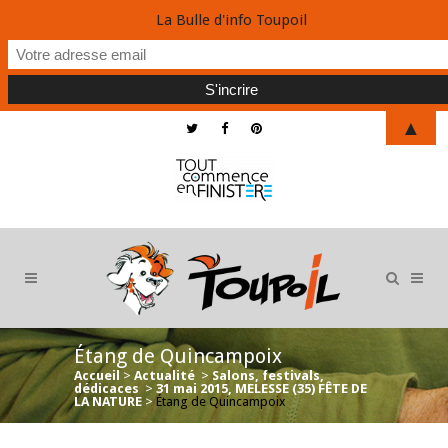
La Bulle d'info Toupoil
▲
Étang de Quincampoix
Accueil
>
Actualité
>
Salons, festivals,
dédicaces
>
31 mai 2015, MELESSE (35) FÊTE DE
LA NATURE
>
Étang de Quincampoix