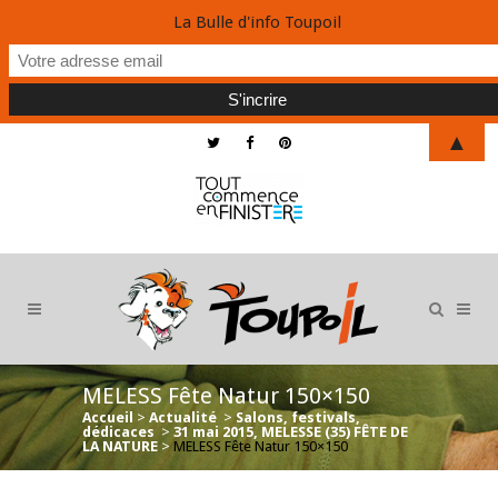
La Bulle d'info Toupoil
▲
MELESS Fête Natur 150×150
Accueil
>
Actualité
>
Salons, festivals,
dédicaces
>
31 mai 2015, MELESSE (35) FÊTE DE
LA NATURE
>
MELESS Fête Natur 150×150