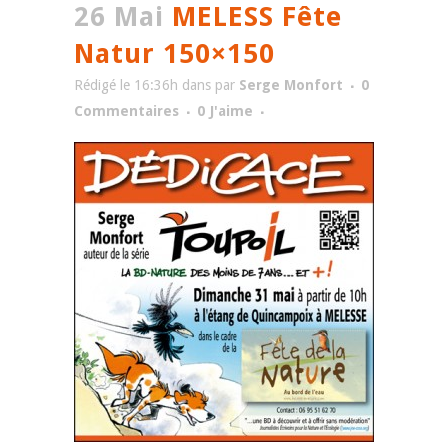
26 Mai
MELESS Fête
Natur 150×150
Rédigé le 16:36h
dans
par
Serge Monfort
0
Commentaires
0
J'aime