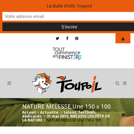
La Bulle d'info Toupoil
▲
NATURE MELESSE Une 150 x 100
Accueil
>
Actualité
>
Salons, festivals,
dédicaces
>
31 mai 2015, MELESSE (35) FÊTE DE
LA NATURE
>
NATURE MELESSE Une 150 x 100