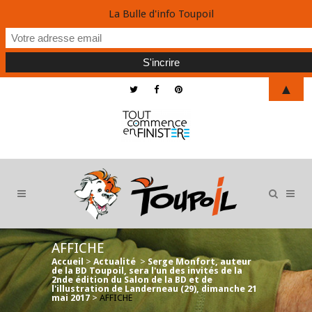
La Bulle d'info Toupoil
▲
AFFICHE
Accueil
>
Actualité
>
Serge Monfort, auteur
de la BD Toupoil, sera l'un des invités de la
2nde édition du Salon de la BD et de
l'illustration de Landerneau (29), dimanche 21
mai 2017
>
AFFICHE