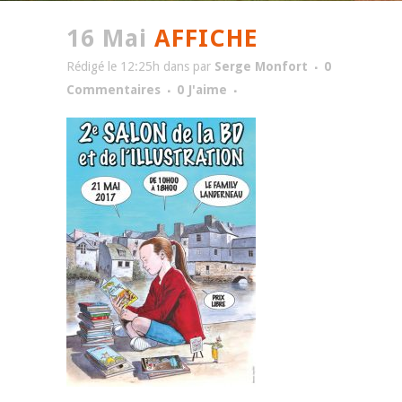
16 Mai
AFFICHE
Rédigé le 12:25h
dans
par
Serge Monfort
0
Commentaires
0
J'aime