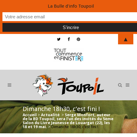
La Bulle d'info Toupoil
▲
Dimanche 18h30, c’est fini !
Accueil
>
Actualité
>
Serge Monfort, auteur
de la BD Toupoil, sera l'un des invités du 5ème
Salon du Livre Jeunesse de Louargat (22), les
18 et 19 mai.
>
Dimanche 18h30, c’est fini !