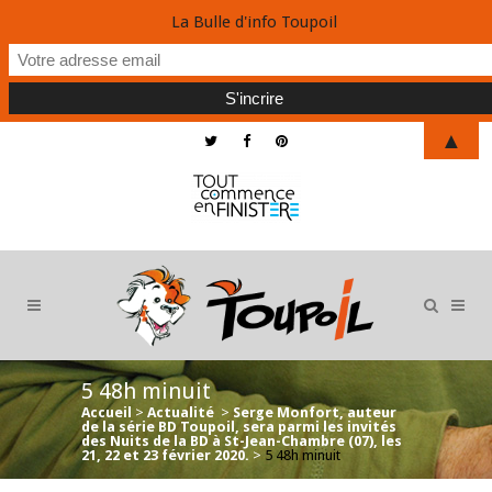
La Bulle d'info Toupoil
▲
5 48h minuit
Accueil
>
Actualité
>
Serge Monfort, auteur
de la série BD Toupoil, sera parmi les invités
des Nuits de la BD à St-Jean-Chambre (07), les
21, 22 et 23 février 2020.
>
5 48h minuit