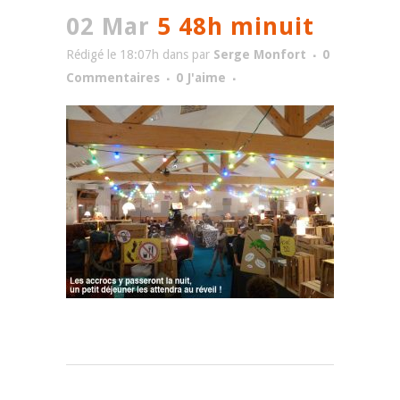
02 Mar
5 48h minuit
Rédigé le 18:07h
dans
par
Serge Monfort
0
Commentaires
0
J'aime