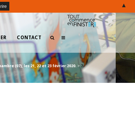
▲
TER
CONTACT
mbre (07), les 21, 22 et 23 février 2020.
>
7