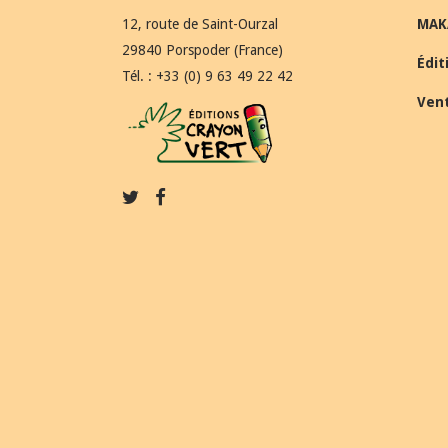
12, route de Saint-Ourzal
MAK
29840 Porspoder (France)
Édit
Tél. : +33 (0) 9 63 49 22 42
Ven