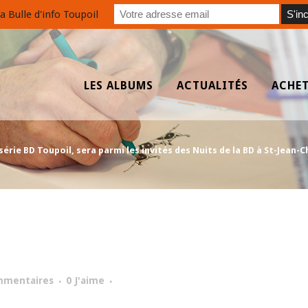
a Bulle d'info Toupoil
LES ALBUMS
ACTUALITÉS
ACHE
érie BD Toupoil, sera parmi les invités des Nuits de la BD à St-Jean-Cha
mmentaires
0
J'aime