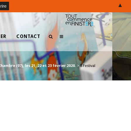
▲
TER
CONTACT
ambre (07), les 21, 22 et 23 février 2020.
>
8 Festival