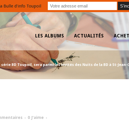
a Bulle d'info Toupoil
LES ALBUMS
ACTUALITÉS
ACHE
érie BD Toupoil, sera parmi les invités des Nuits de la BD à St-Jean-Ch
mmentaires
0
J'aime