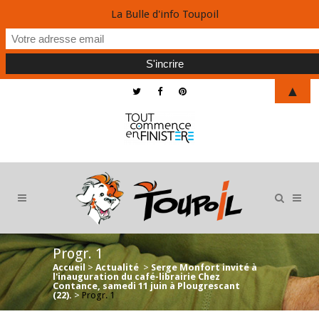
La Bulle d'info Toupoil
▲
Progr. 1
Accueil
>
Actualité
>
Serge Monfort invité à
l'inauguration du café-librairie Chez
Contance, samedi 11 juin à Plougrescant
(22).
>
Progr. 1