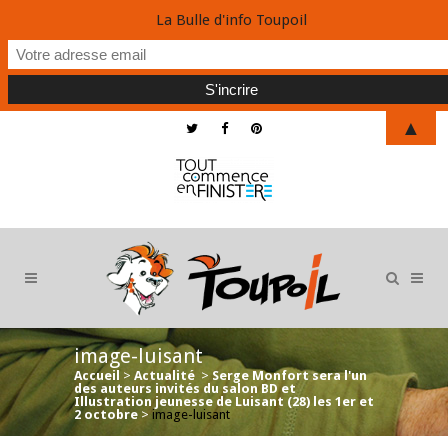
La Bulle d'info Toupoil
▲
image-luisant
Accueil
>
Actualité
>
Serge Monfort sera l'un
des auteurs invités du salon BD et
Illustration jeunesse de Luisant (28) les 1er et
2 octobre
>
image-luisant