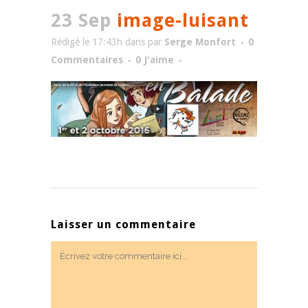
23 Sep
image-luisant
Rédigé le 17:43h
dans
par
Serge Monfort
0
Commentaires
0
J'aime
Laisser un commentaire