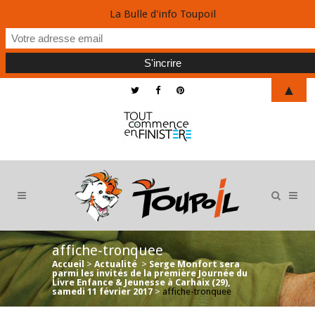
La Bulle d'info Toupoil
▲
affiche-tronquee
Accueil
>
Actualité
>
Serge Monfort sera
parmi les invités de la première Journée du
Livre Enfance & Jeunesse à Carhaix (29),
samedi 11 février 2017
>
affiche-tronquee