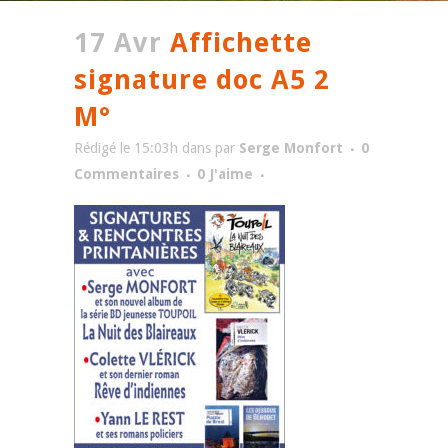
17 Avr
Affichette
signature doc A5 2
M°
Rédigé le 15:03h
dans
par
Serge Monfort
0
Commentaires
0
J'aime