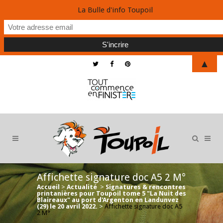
La Bulle d'info Toupoil
▲
Affichette signature doc A5 2 M°
Accueil
>
Actualité
>
Signatures & rencontres
printanières pour Toupoil tome 5 "La Nuit des
Blaireaux" au port d'Argenton en Landunvez
(29) le 20 avril 2022.
>
Affichette signature doc A5
2 M°