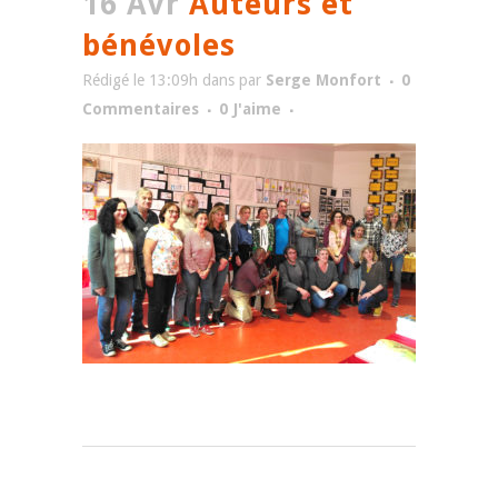
16 Avr
Auteurs et
bénévoles
Rédigé le 13:09h
dans
par
Serge Monfort
0
Commentaires
0
J'aime