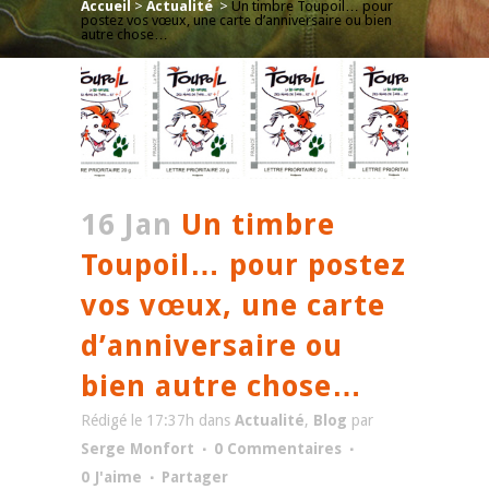
Accueil
>
Actualité
>
Un timbre Toupoil… pour
postez vos vœux, une carte d’anniversaire ou bien
autre chose…
16 Jan
Un timbre
Toupoil… pour postez
vos vœux, une carte
d’anniversaire ou
bien autre chose…
Rédigé le 17:37h
dans
Actualité
,
Blog
par
Serge Monfort
0 Commentaires
0
J'aime
Partager