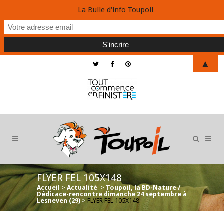
La Bulle d'info Toupoil
▲
FLYER FEL 105X148
Accueil
>
Actualité
>
Toupoil, la BD-Nature /
Dédicace-rencontre dimanche 24 septembre à
Lesneven (29)
>
FLYER FEL 105X148