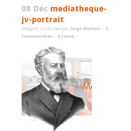
08 Déc
mediatheque-
jv-portrait
Rédigé le 13:52h
dans
par
Serge Monfort
0
Commentaires
0
J'aime