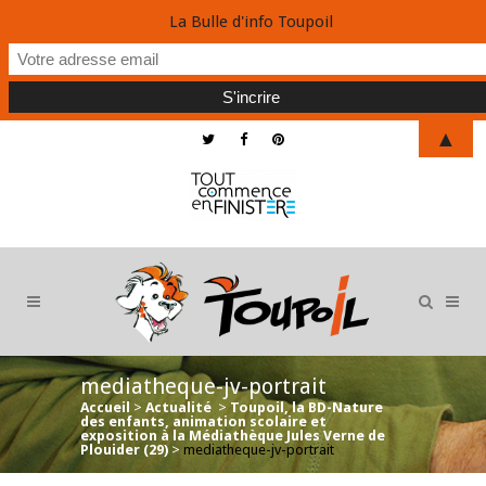
La Bulle d'info Toupoil
▲
mediatheque-jv-portrait
Accueil
>
Actualité
>
Toupoil, la BD-Nature
des enfants, animation scolaire et
exposition à la Médiathèque Jules Verne de
Plouider (29)
>
mediatheque-jv-portrait