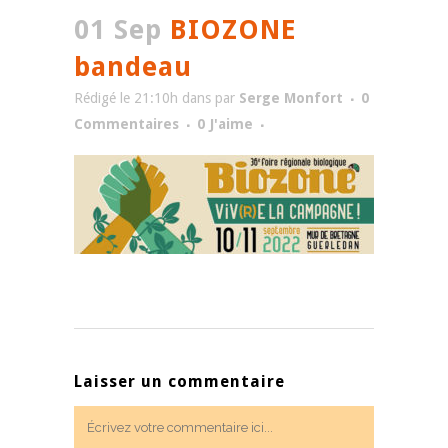
01 Sep
BIOZONE
bandeau
Rédigé le 21:10h
dans
par
Serge Monfort
0
Commentaires
0
J'aime
Laisser un commentaire