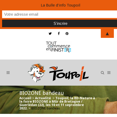
La Bulle d'info Toupoil
▲
BIOZONE bandeau
Accueil
>
Actualité
>
Toupoil, la BD-Nature à
la foire BIOZONE à Mûr de Bretagne /
Guerlédan (22), les 10 et 11 septembre
2022.
>
BIOZONE bandeau