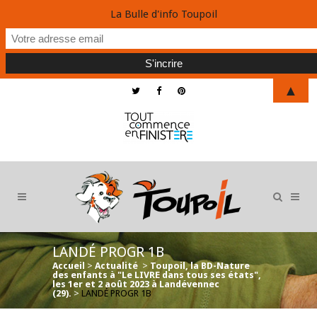
La Bulle d'info Toupoil
▲
LANDÉ PROGR 1B
Accueil
>
Actualité
>
Toupoil, la BD-Nature
des enfants à "Le LIVRE dans tous ses états",
les 1er et 2 août 2023 à Landévennec
(29).
>
LANDÉ PROGR 1B