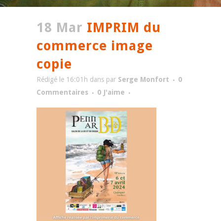
18 Mar
IMPRIM du
commerce image
copie
Rédigé le 16:01h
dans
par
Serge Monfort
0
Commentaires
0
J'aime