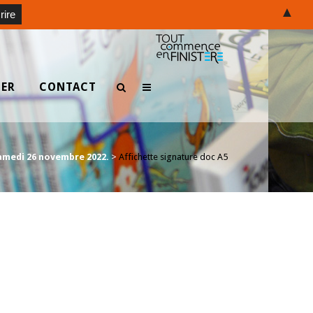
▲
TER
CONTACT
 samedi 26 novembre 2022.
>
Affichette signature doc A5