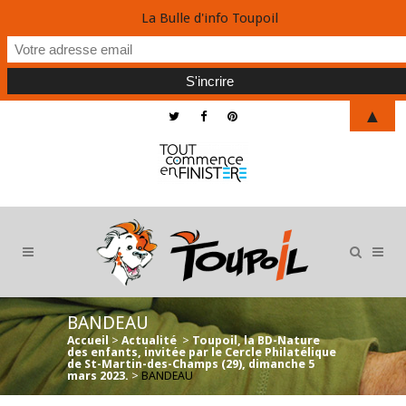
La Bulle d'info Toupoil
▲
BANDEAU
Accueil
>
Actualité
>
Toupoil, la BD-Nature
des enfants, invitée par le Cercle Philatélique
de St-Martin-des-Champs (29), dimanche 5
mars 2023.
>
BANDEAU