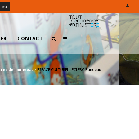
▲
TER
CONTACT
caces de l'année…
>
ESPACE CULTUREL LECLERC Bandeau