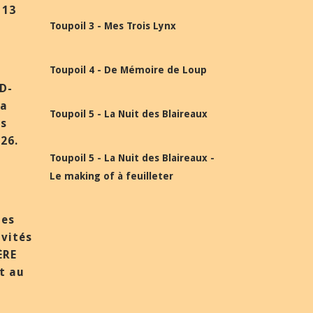
 13
Toupoil 3 - Mes Trois Lynx
Toupoil 4 - De Mémoire de Loup
BD-
la
Toupoil 5 - La Nuit des Blaireaux
ès
26.
Toupoil 5 - La Nuit des Blaireaux -
Le making of à feuilleter
des
nvités
ÈRE
et au