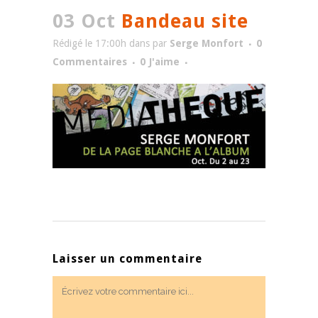
03 Oct
Bandeau site
Rédigé le 17:00h
dans
par
Serge Monfort
0
Commentaires
0
J'aime
Laisser un commentaire