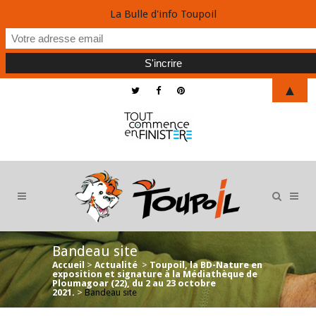
La Bulle d'info Toupoil
▲
Bandeau site
Accueil
>
Actualité
>
Toupoil, la BD-Nature en
exposition et signature à la Médiathèque de
Ploumagoar (22), du 2 au 23 octobre
2021.
>
Bandeau site