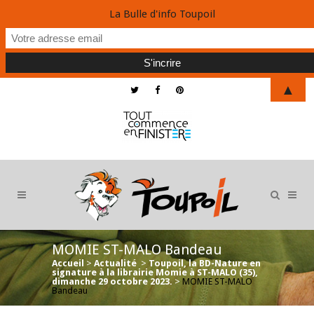
La Bulle d'info Toupoil
▲
MOMIE ST-MALO Bandeau
Accueil
>
Actualité
>
Toupoil, la BD-Nature en
signature à la librairie Momie à ST-MALO (35),
dimanche 29 octobre 2023.
>
MOMIE ST-MALO
Bandeau