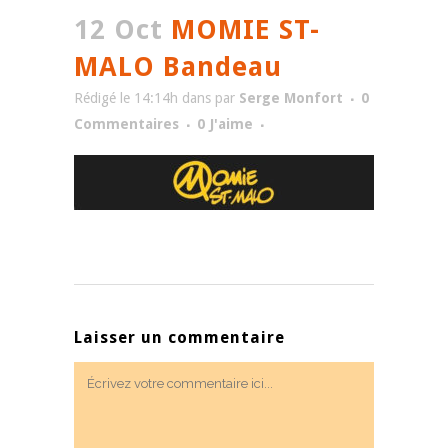
12 Oct
MOMIE ST-
MALO Bandeau
Rédigé le 14:14h
dans
par
Serge Monfort
0
Commentaires
0
J'aime
Laisser un commentaire