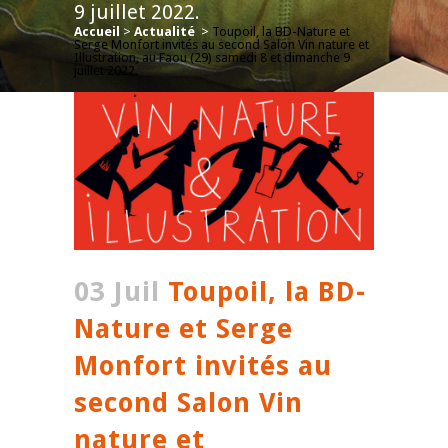
9 juillet 2022.
Accueil
>
Actualité
>
Toupoil, la BD-Nature et
Serge Monfort invités au second Salon Vin nature et
Illustration, au Faou (29) samedi 8 et dimanche 9
juillet 2022.
03 Juil
Toupoil, la BD-
Nature et Serge
Monfort invités au
second Salon Vin
nature et