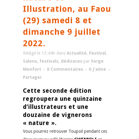
Illustration, au Faou
(29) samedi 8 et
dimanche 9 juillet
2022.
Rédigé le 13:44h
dans
Actualité
,
Festival
,
Salons, festivals, dédicaces
par
Serge
Monfort
0 Commentaires
0
J'aime
Partager
Cette seconde édition
regroupera une quinzaine
d’illustrateurs et une
douzaine de vignerons
« nature ».
Vous pourrez retrouver Toupoil pendant ces