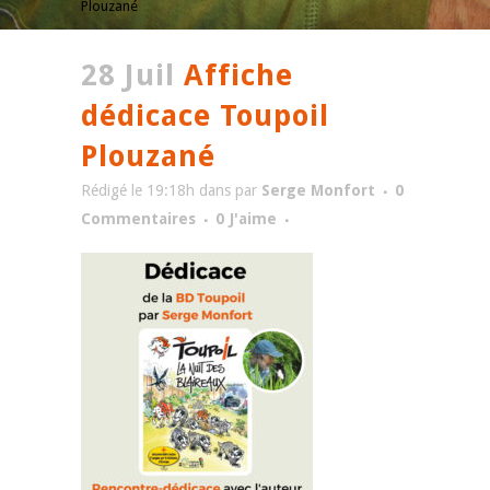
Plouzané
28 Juil
Affiche
dédicace Toupoil
Plouzané
Rédigé le 19:18h
dans
par
Serge Monfort
0
Commentaires
0
J'aime