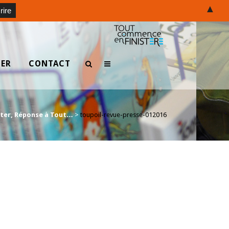
▲
TER
CONTACT
Inter, Réponse à Tout…
>
toupoil-revue-presse-012016