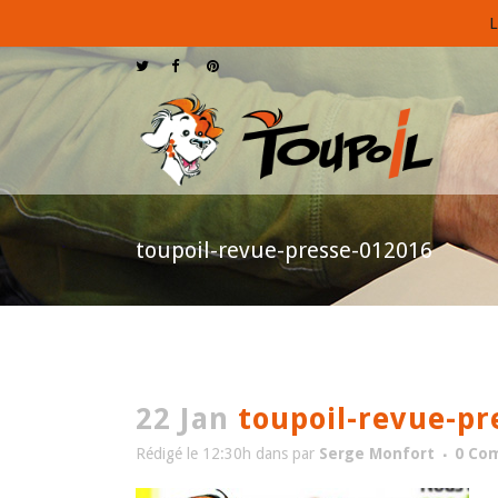
L
toupoil-revue-presse-012016
22 Jan
toupoil-revue-pr
Rédigé le 12:30h
dans
par
Serge Monfort
0 Co