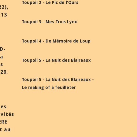
Toupoil 2 - Le Pic de l'Ours
22),
 13
Toupoil 3 - Mes Trois Lynx
Toupoil 4 - De Mémoire de Loup
BD-
la
Toupoil 5 - La Nuit des Blaireaux
ès
26.
Toupoil 5 - La Nuit des Blaireaux -
Le making of à feuilleter
des
nvités
ÈRE
et au