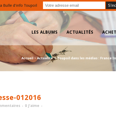
a Bulle d'info Toupoil
LES ALBUMS
ACTUALITÉS
ACHE
Accueil
>
Actualité
>
Toupoil dans les médias : France 
esse-012016
mmentaires
0
J'aime