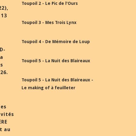
Toupoil 2 - Le Pic de l'Ours
22),
 13
Toupoil 3 - Mes Trois Lynx
Toupoil 4 - De Mémoire de Loup
BD-
la
Toupoil 5 - La Nuit des Blaireaux
ès
26.
Toupoil 5 - La Nuit des Blaireaux -
Le making of à feuilleter
des
nvités
ÈRE
et au