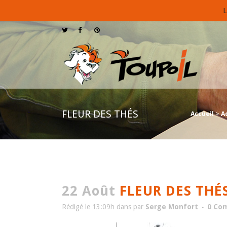
L
FLEUR DES THÉS
Accueil
>
A
22 Août
FLEUR DES THÉ
Rédigé le 13:09h
dans
par
Serge Monfort
0 Co