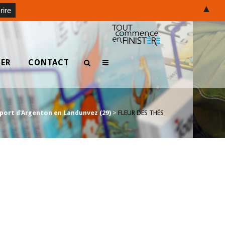
▲
TER
CONTACT
u port d'Argenton en Landunvez (29)
>
FLEUR DES THÉS