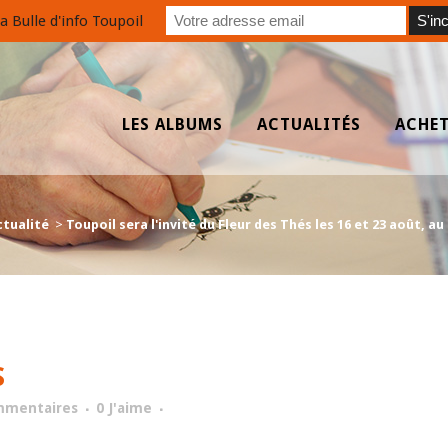
a Bulle d'info Toupoil
LES ALBUMS
ACTUALITÉS
ACHE
ctualité
>
Toupoil sera l'invité du Fleur des Thés les 16 et 23 août, a
S
mmentaires
0
J'aime