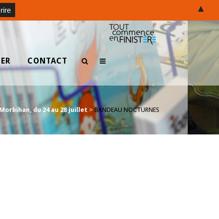
▲
TER
CONTACT
orbihan, du 24 au 28 juillet
>
BANDEAU NOCTURNES