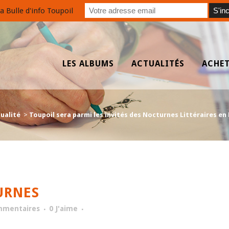
a Bulle d'info Toupoil
LES ALBUMS
ACTUALITÉS
ACHE
ualité
>
Toupoil sera parmi les invités des Nocturnes Littéraires en M
URNES
mmentaires
0
J'aime