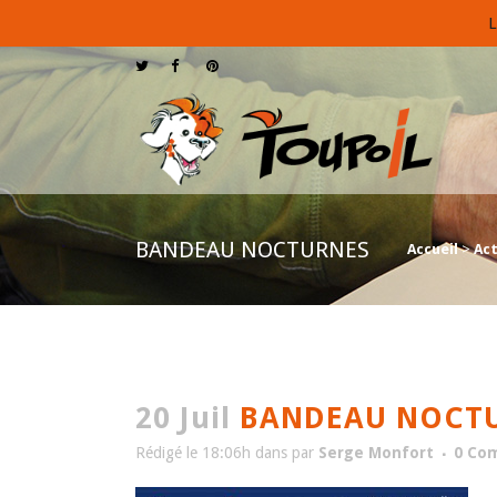
L
BANDEAU NOCTURNES
Accueil
>
Act
20 Juil
BANDEAU NOCT
Rédigé le 18:06h
dans
par
Serge Monfort
0 Co