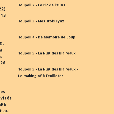
Toupoil 2 - Le Pic de l'Ours
22),
 13
Toupoil 3 - Mes Trois Lynx
Toupoil 4 - De Mémoire de Loup
BD-
la
Toupoil 5 - La Nuit des Blaireaux
ès
26.
Toupoil 5 - La Nuit des Blaireaux -
Le making of à feuilleter
des
nvités
ÈRE
et au