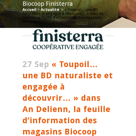
Biocoop Finisterra
Accueil
>
Actualité
>
« Toupoil… une BD
naturaliste et engagée à découvrir… » dans An
Delienn, la feuille d’information des magasins
Biocoop Finisterra
27 Sep
« Toupoil…
une BD naturaliste et
engagée à
découvrir… » dans
An Delienn, la feuille
d’information des
magasins Biocoop