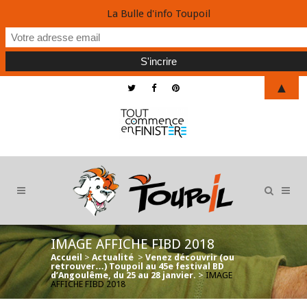
La Bulle d'info Toupoil
▲
IMAGE AFFICHE FIBD 2018
Accueil
>
Actualité
>
Venez découvrir (ou
retrouver…) Toupoil au 45e festival BD
d’Angoulême, du 25 au 28 janvier.
>
IMAGE
AFFICHE FIBD 2018