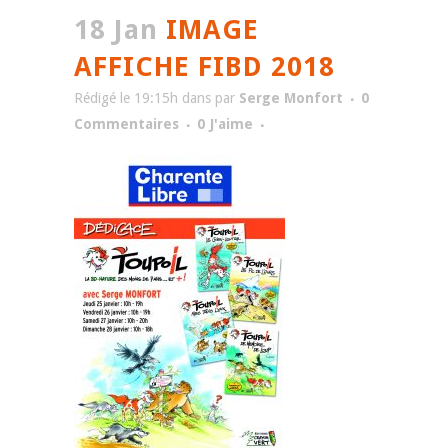
18 Jan
IMAGE
AFFICHE FIBD 2018
Rédigé le 19:15h
dans
par
Serge Monfort
0
Commentaires
0
J'aime