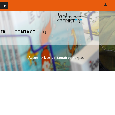
▲
TER
CONTACT
Accueil
>
Nos partenaires
>
aspas