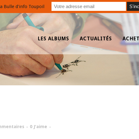
a Bulle d'info Toupoil
LES ALBUMS
ACTUALITÉS
ACHE
mmentaires
0
J'aime