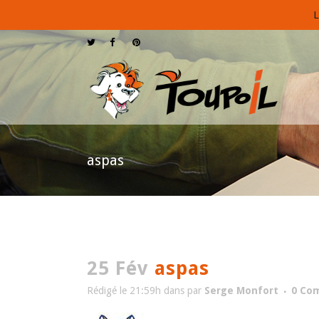
L
aspas
25 Fév
aspas
Rédigé le 21:59h
dans
par
Serge Monfort
0 Co