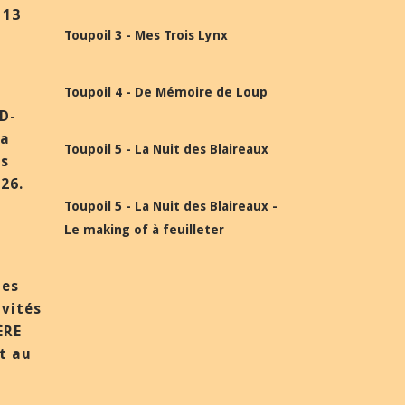
 13
Toupoil 3 - Mes Trois Lynx
Toupoil 4 - De Mémoire de Loup
BD-
la
Toupoil 5 - La Nuit des Blaireaux
ès
26.
Toupoil 5 - La Nuit des Blaireaux -
Le making of à feuilleter
des
nvités
ÈRE
et au