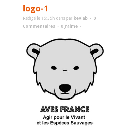
logo-1
Rédigé le 15:35h
dans
par
kevlab
0
Commentaires
0
J'aime