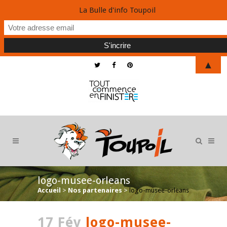
La Bulle d'info Toupoil
▲
logo-musee-orleans
Accueil
>
Nos partenaires
>
logo-musee-orleans
17 Fév
logo-musee-