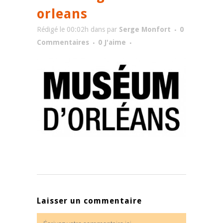
orleans
Rédigé le 00:02h
dans
par
Serge Monfort
0
Commentaires
0
J'aime
Laisser un commentaire