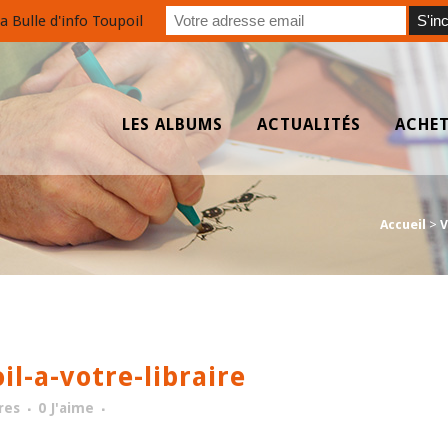
a Bulle d'info Toupoil
LES ALBUMS
ACTUALITÉS
ACHE
Accueil
>
V
-a-votre-libraire
res
0
J'aime