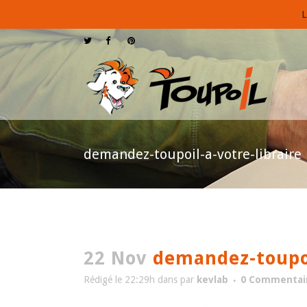
L
demandez-toupoil-a-votre-libraire
22 Nov
demandez-toupoil
Rédigé le 22:29h
dans
par
kevlab
0 Commentai