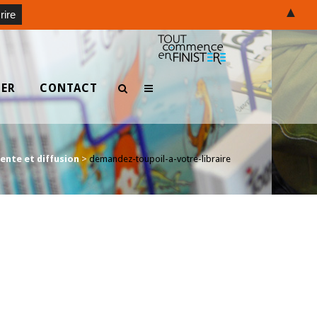
▲
TER
CONTACT
ente et diffusion
>
demandez-toupoil-a-votre-libraire