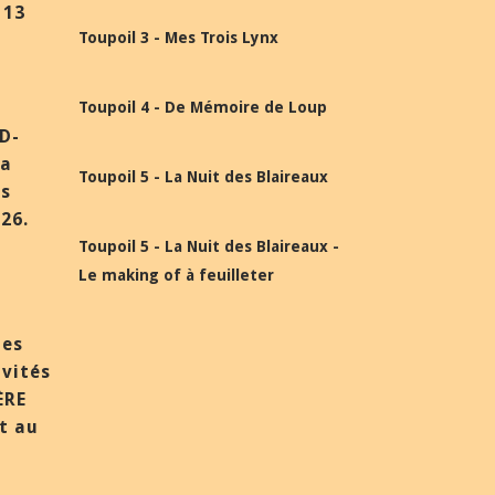
 13
Toupoil 3 - Mes Trois Lynx
Toupoil 4 - De Mémoire de Loup
BD-
la
Toupoil 5 - La Nuit des Blaireaux
ès
26.
Toupoil 5 - La Nuit des Blaireaux -
Le making of à feuilleter
des
nvités
ÈRE
et au