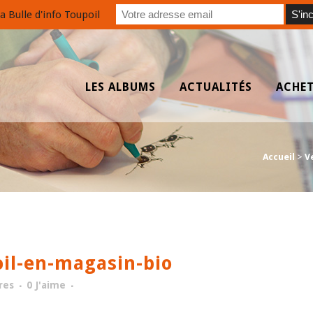
a Bulle d'info Toupoil
LES ALBUMS
ACTUALITÉS
ACHE
Accueil
>
V
l-en-magasin-bio
res
0
J'aime