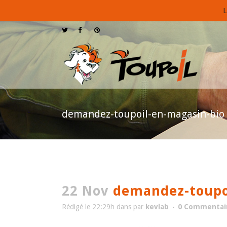
L
demandez-toupoil-en-magasin-bio
22 Nov
demandez-toupoi
Rédigé le 22:29h
dans
par
kevlab
0 Commentai