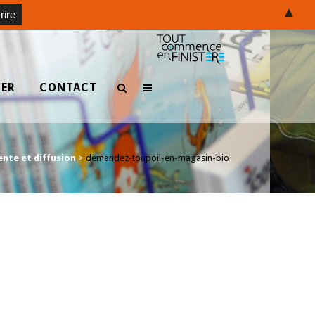
▲
TER
CONTACT
ente et diffusion
>
demandez-toupoil-en-magasin-bio