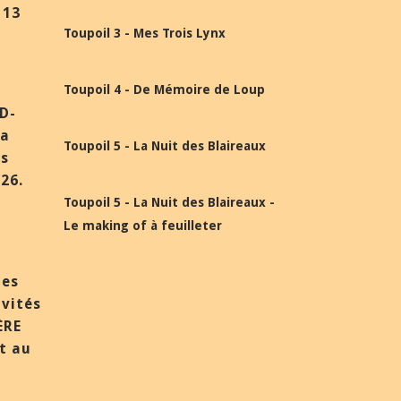
 13
Toupoil 3 - Mes Trois Lynx
Toupoil 4 - De Mémoire de Loup
BD-
la
Toupoil 5 - La Nuit des Blaireaux
ès
26.
Toupoil 5 - La Nuit des Blaireaux -
Le making of à feuilleter
des
nvités
ÈRE
et au