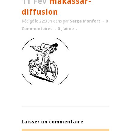
11 Fév
makassar-
diffusion
Rédigé le 22:39h
dans
par
Serge Monfort
0
Commentaires
0
J'aime
Laisser un commentaire