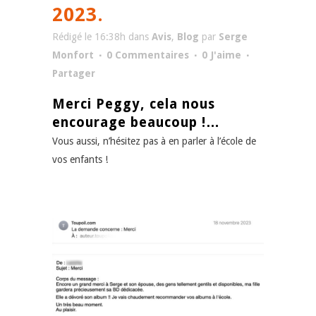
2023.
Rédigé le 16:38h
dans
Avis
,
Blog
par
Serge
Monfort
0 Commentaires
0
J'aime
Partager
Merci Peggy, cela nous
encourage beaucoup !…
Vous aussi, n’hésitez pas à en parler à l’école de
vos enfants !