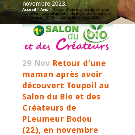
novembre 2023.
Accueil
>
Avis
>
Retour d’une maman après avoir
découvert Toupoil au Salon du Bio et des Créateurs
de PLeumeur Bodou (22), en novembre 2023.
29 Nov
Retour d’une
maman après avoir
découvert Toupoil au
Salon du Bio et des
Créateurs de
PLeumeur Bodou
(22), en novembre