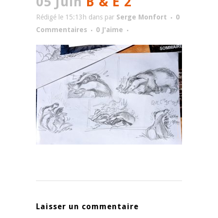
05 Juin
B & E 2
Rédigé le 15:13h
dans
par
Serge Monfort
0
Commentaires
0
J'aime
Laisser un commentaire