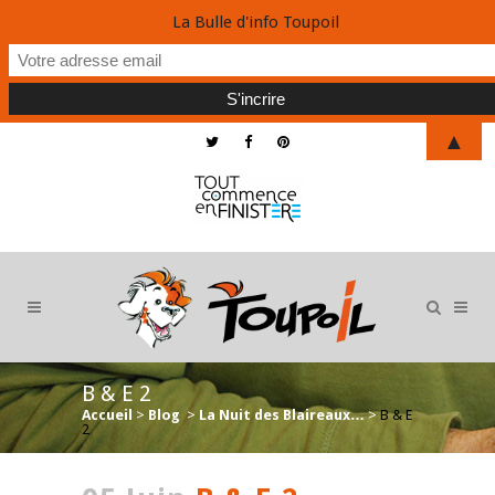
La Bulle d'info Toupoil
▲
B & E 2
Accueil
>
Blog
>
La Nuit des Blaireaux…
>
B & E
2