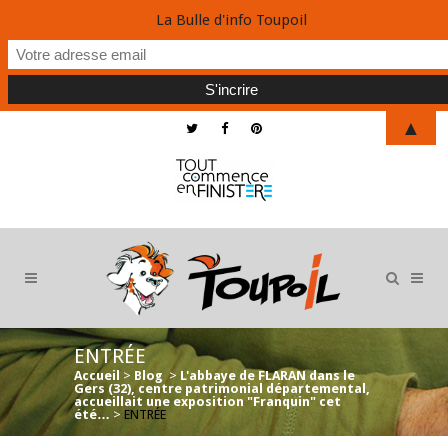
La Bulle d'info Toupoil
▲
ENTRÉE
Accueil
>
Blog
>
L'abbaye de FLARAN dans le
Gers (32), centre patrimonial départemental,
accueillait une exposition "Franquin" cet
été…
>
ENTRÉE