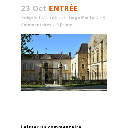
23 Oct
ENTRÉE
Rédigé le 15:15h
dans
par
Serge Monfort
0
Commentaires
0
J'aime
Laisser un commentaire